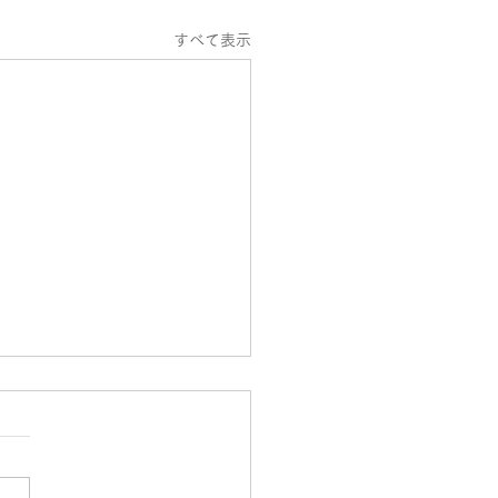
すべて表示
ルデンウィーク中の診療
いて
ルデンウィーク中も通常通り