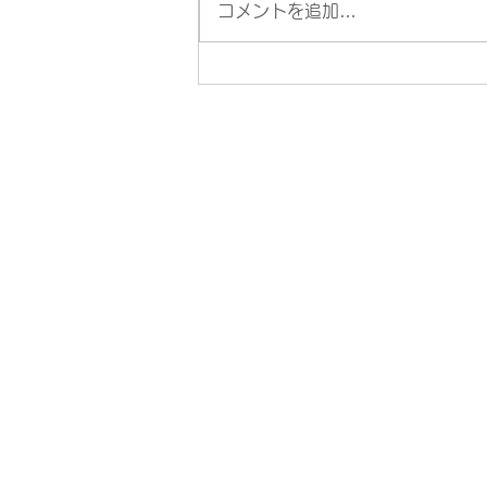
ります。 この間、電話も留守電
コメントを追加…
になりますので、ご用件のある方
はメッセージを入れておいて下さ
い。
所在
​電
最
診療
休診