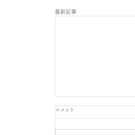
最新記事
診察時間変更のお知らせ
コメント
2026年7月24日(金)の午後の診察
は院長急用のため18時からとな