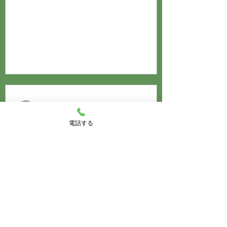
s-terada4
5月18日
電話する
休診のお知らせ
院長急用のため、5月19日(火)の午前中は
休診致します。 午後は普通どうり診察を
行います。 ご迷惑をおかけしますが宜し
くお願い致します。