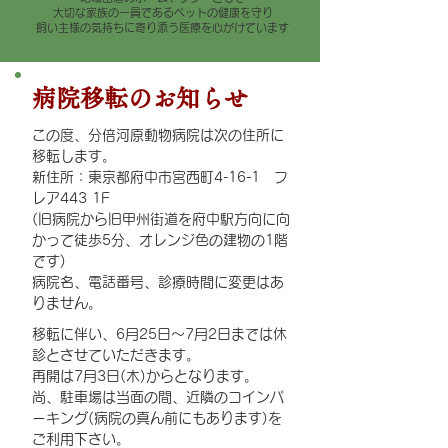
大切な家族の一員であるペットの健康を守り
飼い主様の気持ちに寄り添う医療を心がけています
病院移転のお知らせ
この度、分倍河原動物病院は次の住所に
移転します。
新住所：東京都府中市宮西町4-16-1 フ
レア443 1F
(旧病院から旧甲州街道を府中駅方向に向
かって徒歩5分、オレンジ色の建物の1階
です)
病院名、電話番号、診療時間に変更はあ
りません。
移転に伴い、6月25日～7月2日までは休
診とさせていただきます。
再開は7月3日(木)からとなります。
尚、駐車場は当面の間、近隣のコインパ
ーキング(病院の真ん前にもあります)を
ご利用下さい。