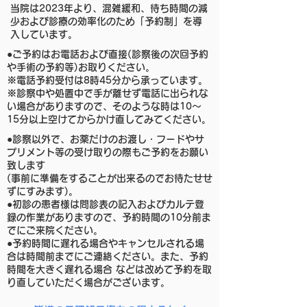
当院は2023年より、混雑緩和、待ち時間の減
少および診療の効率化のため「予約制」を導
入しています。
●ご予約はお電話および直接(診察後の次回予約
や手術の予約等)お取りください。
※電話予約受付は8時45分から承っています。
※診察中や処置中で手が離せず電話に出られな
い場合がありますので、そのような時は10～
15分以上空けてからかけ直してみてください。
●診察以外で、お薬だけのお渡し・フードやサ
プリメント等の受け取りの際もご予約をお願い
致します
(事前に準備をすることが出来るのでお待たせせ
ずにすみます)。
●初診の患者様は問診表の記入およびカルテ登
録の作業がありますので、予約時間の10分前ま
でにご来院ください。
●予約時間に遅れる場合やキャンセルされる場
合は時間前までにご連絡ください。また、予約
時間を大きく遅れる場合 などは改めて予約を取
り直していただく場合がございます。